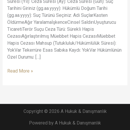
Süresi (Yıl): Ceza Süresi (Ay): Ceza Süresi (Gün): Suç
Tarihini Giriniz (gg.aa.yyyy): Hükümlü Doğum Tarihi
(gg.aa.yyyy): Suç Türünü Seçiniz: Adi SuçlarKasten
ÖldürmeAğır YaralamaİşkenceCinsel SaldırıUyuşturucu
TicaretiTerör Suçu Ceza Türü: Sürekli Hapis
CezasıAğırlaştırılmış Müebbet Hapis CezasıMüebbet
Hapis Cezası Mahsup (Tutukluluk/Hükümlülük Süresi):
YokVar Tekerrüre Esas Sabıka Kaydı: YokVar Hükümlünün
Özel Durumu: […]
Read More »
Copyright © 2026 A Hukuk & Danışmanlık
Powered by A Hukuk & Danışmanlık