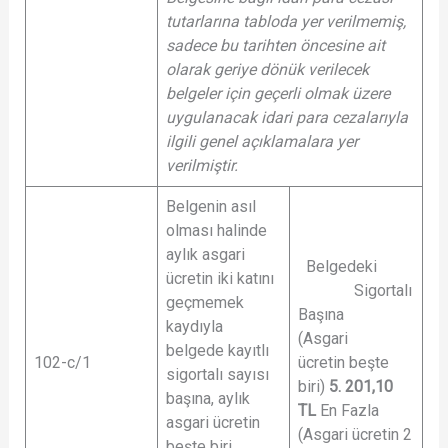
tutarlarına tabloda yer verilmemiş,
sadece bu tarihten öncesine ait
olarak geriye dönük verilecek
belgeler için geçerli olmak üzere
uygulanacak idari para cezalarıyla
ilgili genel açıklamalara yer
verilmiştir.
Belgenin asıl
olması halinde
aylık asgari
Belgedeki
ücretin iki katını
Sigortalı
geçmemek
Başına
kaydıyla
(Asgari
belgede kayıtlı
102-c/1
ücretin beşte
sigortalı sayısı
biri)
5. 201,10
başına, aylık
TL
En Fazla
asgari ücretin
(Asgari ücretin 2
beşte biri