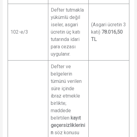
Defter tutmakla
yükümlü değil
iseler, asgari
(Asgari ücretin 3
102-e/3
ücretin üç katı
katı)
78.016,50
tutarında idari
TL
para cezası
uygulanır.
Defter ve
belgelerin
tümünü verilen
süre içinde
ibraz etmekle
birlikte;
maddede
belirtilen
kayıt
geçersizliklerini
n
söz konusu