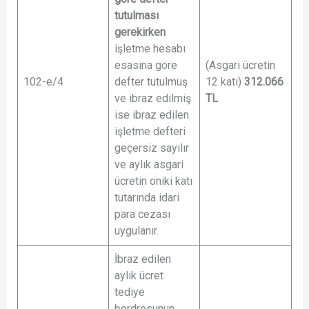
tutulması
gerekirken
işletme hesabı
esasına göre
(Asgari ücretin
102-e/4
defter tutulmuş
12 katı)
312.066
ve ibraz edilmiş
TL
ise ibraz edilen
işletme defteri
geçersiz sayılır
ve aylık asgari
ücretin oniki katı
tutarında idari
para cezası
uygulanır.
İbraz edilen
aylık ücret
tediye
bordrosunun,