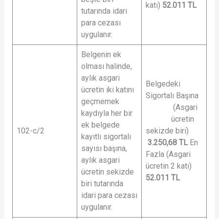
katı)
52.011
TL
tutarında idari
para cezası
uygulanır.
Belgenin ek
olması halinde,
aylık asgari
Belgedeki
ücretin iki katını
Sigortalı Başına
geçmemek
(Asgari
kaydıyla her bir
ücretin
ek belgede
102-c/2
sekizde biri)
kayıtlı sigortalı
3.250,68
TL
En
sayısı başına,
Fazla (Asgari
aylık asgari
ücretin 2 katı)
ücretin sekizde
52.011
TL
biri tutarında
idari para cezası
uygulanır.