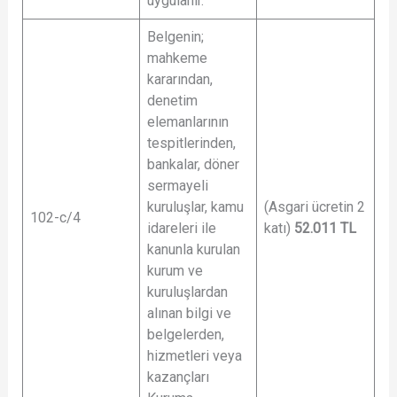
uygulanır.
Belgenin;
mahkeme
kararından,
denetim
elemanlarının
tespitlerinden,
bankalar, döner
sermayeli
kuruluşlar, kamu
(Asgari ücretin 2
102-c/4
idareleri ile
katı)
52.011
TL
kanunla kurulan
kurum ve
kuruluşlardan
alınan bilgi ve
belgelerden,
hizmetleri veya
kazançları