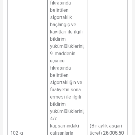
fıkrasında
belirtilen
sigortalılık
başlangıç ve
kayıtları ile ilgili
bildirim
yükümlülüklerini,
9. maddenin
üçüncü
fıkrasında
belirtilen
sigortalılığın ve
faaliyetin sona
ermesi ile ilgili
bildirim
yükümlülüklerini,
4/c
kapsamındaki
(Bir aylık asgari
102-g
çalışanlarla
ücret)
26.005,50