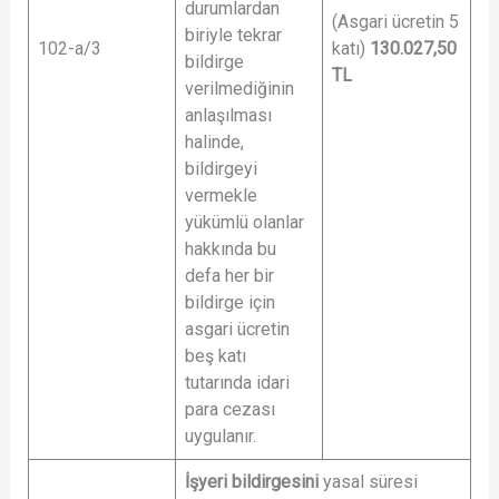
durumlardan
(Asgari ücretin 5
biriyle tekrar
102-a/3
katı)
130.027,50
bildirge
TL
verilmediğinin
anlaşılması
halinde,
bildirgeyi
vermekle
yükümlü olanlar
hakkında bu
defa her bir
bildirge için
asgari ücretin
beş katı
tutarında idari
para cezası
uygulanır.
İşyeri bildirgesini
yasal süresi