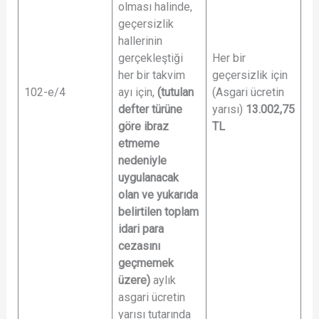
olması halinde,
geçersizlik
hallerinin
gerçekleştiği
Her bir
her bir takvim
geçersizlik için
102-e/4
ayı için,
(tutulan
(Asgari ücretin
defter türüne
yarısı)
13.002,75
göre ibraz
TL
etmeme
nedeniyle
uygulanacak
olan ve yukarıda
belirtilen toplam
idari para
cezasını
geçmemek
üzere)
aylık
asgari ücretin
yarısı tutarında