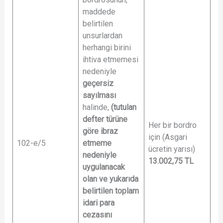
maddede
belirtilen
unsurlardan
herhangi birini
ihtiva etmemesi
nedeniyle
geçersiz
sayılması
halinde,
(tutulan
defter türüne
Her bir bordro
göre ibraz
için (Asgari
102-e/5
etmeme
ücretin yarısı)
nedeniyle
13.002,75
TL
uygulanacak
olan ve yukarıda
belirtilen toplam
idari para
cezasını