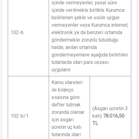
içinde vermeyenler, yasal süre
içinde verilmekle birlikte Kurumca
belirlenen şekle ve usûle uygun
vermeyenler veya Kurumca internet,
102-b
elektronik ya da benzeri ortamda
göndermekle zorunlu tutulduğu
halde, anılan ortamda
göndermeyenlere aşağıda belirtilen
tutarlarda idari para cezası
uygulanır.
Kamu idareleri
ile bilânço
esasına göre
defter tutmak
(Asgari ücretin 3
zorunda olanlar
102-b/1
katı)
78.016,50
için asgari
TL
ücretin üç katı
tutarında idari