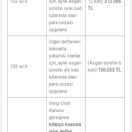
102-e/4
için, aylık asgari
12 katı)
312.066
ücretin oniki katı
TL
tutarında idari
para cezası
uygulanır.
Diğer defterleri
tutmakla
yükümlü olanlar
için, aylık asgari
(Asgari ücretin 6
102-e/4
ücretin altı katı
katı)
156.033 TL
tutarında idari
para cezası
uygulanır.
Vergi Usûl
Kanunu
gereğince
bilanço esasına
göre defter