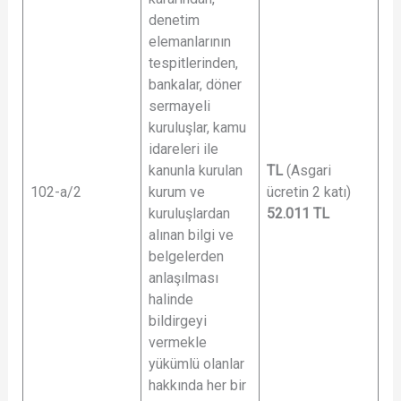
denetim
elemanlarının
tespitlerinden,
bankalar, döner
sermayeli
kuruluşlar, kamu
idareleri ile
kanunla kurulan
TL
(Asgari
102-a/2
kurum ve
ücretin 2 katı)
kuruluşlardan
52.011
TL
alınan bilgi ve
belgelerden
anlaşılması
halinde
bildirgeyi
vermekle
yükümlü olanlar
hakkında her bir