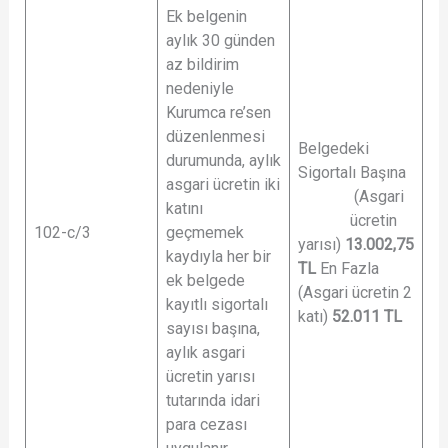
Ek belgenin
aylık 30 günden
az bildirim
nedeniyle
Kurumca re’sen
düzenlenmesi
Belgedeki
durumunda, aylık
Sigortalı Başına
asgari ücretin iki
(Asgari
katını
ücretin
102-c/3
geçmemek
yarısı)
13.002,75
kaydıyla her bir
TL
En Fazla
ek belgede
(Asgari ücretin 2
kayıtlı sigortalı
katı)
52.011
TL
sayısı başına,
aylık asgari
ücretin yarısı
tutarında idari
para cezası