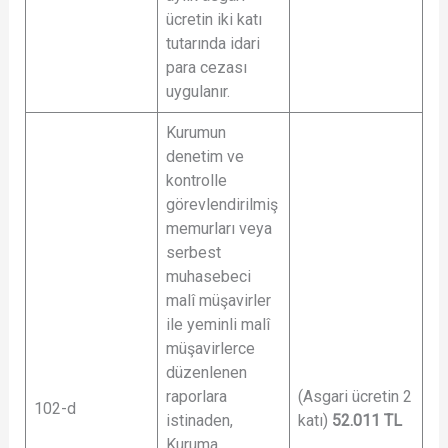
ücretin iki katı
tutarında idari
para cezası
uygulanır.
Kurumun
denetim ve
kontrolle
görevlendirilmiş
memurları veya
serbest
muhasebeci
malî müşavirler
ile yeminli malî
müşavirlerce
düzenlenen
raporlara
(Asgari ücretin 2
102-d
istinaden,
katı)
52.011
TL
Kuruma